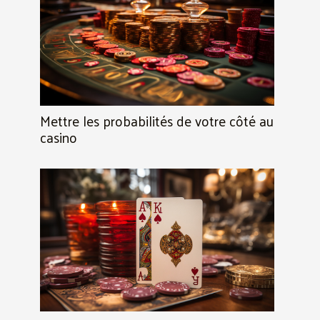
Mettre les probabilités de votre côté au
casino