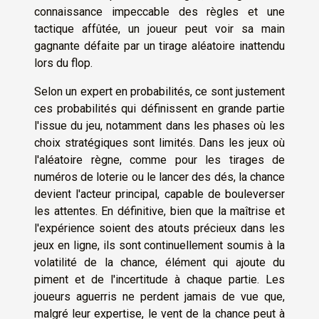
connaissance impeccable des règles et une
tactique affûtée, un joueur peut voir sa main
gagnante défaite par un tirage aléatoire inattendu
lors du flop.
Selon un expert en probabilités, ce sont justement
ces probabilités qui définissent en grande partie
l'issue du jeu, notamment dans les phases où les
choix stratégiques sont limités. Dans les jeux où
l'aléatoire règne, comme pour les tirages de
numéros de loterie ou le lancer des dés, la chance
devient l'acteur principal, capable de bouleverser
les attentes. En définitive, bien que la maîtrise et
l'expérience soient des atouts précieux dans les
jeux en ligne, ils sont continuellement soumis à la
volatilité de la chance, élément qui ajoute du
piment et de l'incertitude à chaque partie. Les
joueurs aguerris ne perdent jamais de vue que,
malgré leur expertise, le vent de la chance peut à