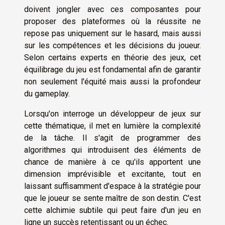
doivent jongler avec ces composantes pour
proposer des plateformes où la réussite ne
repose pas uniquement sur le hasard, mais aussi
sur les compétences et les décisions du joueur.
Selon certains experts en théorie des jeux, cet
équilibrage du jeu est fondamental afin de garantir
non seulement l'équité mais aussi la profondeur
du gameplay.
Lorsqu'on interroge un développeur de jeux sur
cette thématique, il met en lumière la complexité
de la tâche. Il s'agit de programmer des
algorithmes qui introduisent des éléments de
chance de manière à ce qu'ils apportent une
dimension imprévisible et excitante, tout en
laissant suffisamment d'espace à la stratégie pour
que le joueur se sente maître de son destin. C'est
cette alchimie subtile qui peut faire d'un jeu en
ligne un succès retentissant ou un échec.