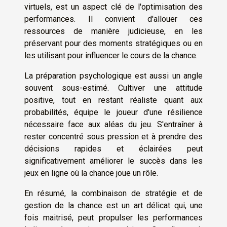
virtuels, est un aspect clé de l'optimisation des
performances. Il convient d'allouer ces
ressources de manière judicieuse, en les
préservant pour des moments stratégiques ou en
les utilisant pour influencer le cours de la chance.
La préparation psychologique est aussi un angle
souvent sous-estimé. Cultiver une attitude
positive, tout en restant réaliste quant aux
probabilités, équipe le joueur d'une résilience
nécessaire face aux aléas du jeu. S'entraîner à
rester concentré sous pression et à prendre des
décisions rapides et éclairées peut
significativement améliorer le succès dans les
jeux en ligne où la chance joue un rôle.
En résumé, la combinaison de stratégie et de
gestion de la chance est un art délicat qui, une
fois maitrisé, peut propulser les performances