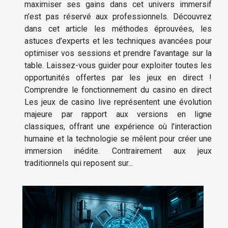
maximiser ses gains dans cet univers immersif
n’est pas réservé aux professionnels. Découvrez
dans cet article les méthodes éprouvées, les
astuces d’experts et les techniques avancées pour
optimiser vos sessions et prendre l’avantage sur la
table. Laissez-vous guider pour exploiter toutes les
opportunités offertes par les jeux en direct !
Comprendre le fonctionnement du casino en direct
Les jeux de casino live représentent une évolution
majeure par rapport aux versions en ligne
classiques, offrant une expérience où l'interaction
humaine et la technologie se mêlent pour créer une
immersion inédite. Contrairement aux jeux
traditionnels qui reposent sur...