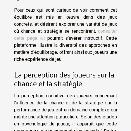
Pour ceux qui sont curieux de voir comment cet
équilibre est mis en œuvre dans des jeux
concrets, et désirent explorer une variété de jeux
où chance et stratégie se rencontrent,
consulter
cette page ici
pourrait s'avérer instructif. Cette
plateforme illustre la diversité des approches en
matière d'équilibrage, offrant ainsi aux joueurs une
riche expérience de jeu.
La perception des joueurs sur la
chance et la stratégie
La perception cognitive des joueurs concernant
l'influence de la chance et de la stratégie sur la
performance de jeu est un domaine complexe qui
mérite une attention particulière. Selon des études
en psychologie du joueur, il apparaît que cette
perception varie grandement d'un individu à l'autre.