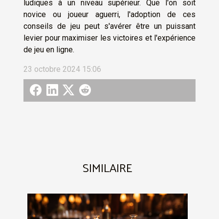
ludiques à un niveau supérieur. Que l'on soit
novice ou joueur aguerri, l'adoption de ces
conseils de jeu peut s'avérer être un puissant
levier pour maximiser les victoires et l'expérience
de jeu en ligne.
23 octobre 2024 15:06
SIMILAIRE