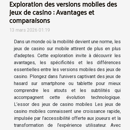
Exploration des versions mobiles des
jeux de casino : Avantages et
comparaisons
13 mars 2026 01:19
Dans un monde où la mobilité devient une norme, les
jeux de casino sur mobile attirent de plus en plus
d’adeptes. Cette exploration invite à découvrir les
avantages, les spécificités et les différences
essentielles entre les versions mobiles des jeux de
casino. Plongez dans l’univers captivant des jeux de
hasard sur smartphone ou tablette pour mieux
comprendre les atouts et les subtilités qui
accompagnent cette évolution technologique.
L’essor des jeux de casino mobiles Les jeux de
casino mobiles connaissent une croissance rapide,
impulsée par l’accessibilité offerte aux joueurs et la
transformation de l’expérience utilisateur. Avec