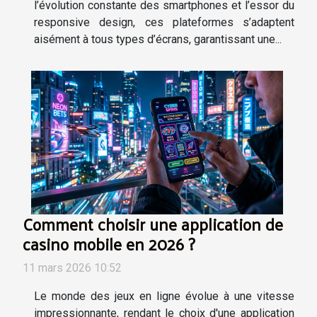
l’évolution constante des smartphones et l’essor du
responsive design, ces plateformes s’adaptent
aisément à tous types d’écrans, garantissant une...
Comment choisir une application de
casino mobile en 2026 ?
11 mars 2026 10:52
Le monde des jeux en ligne évolue à une vitesse
impressionnante, rendant le choix d'une application