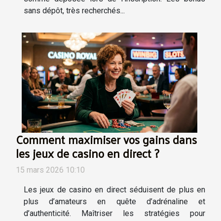
sans dépôt, très recherchés...
Comment maximiser vos gains dans
les jeux de casino en direct ?
15 mars 2026 10:10
Les jeux de casino en direct séduisent de plus en
plus d’amateurs en quête d’adrénaline et
d’authenticité. Maîtriser les stratégies pour