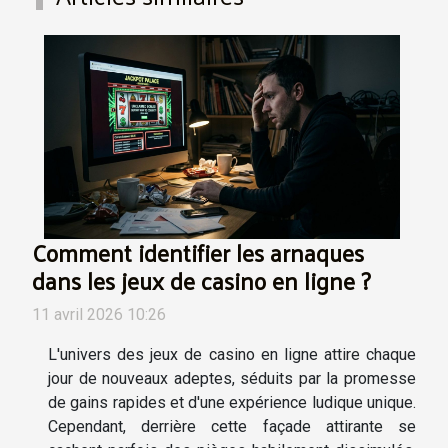
Comment identifier les arnaques
dans les jeux de casino en ligne ?
11 avril 2026 10:26
L'univers des jeux de casino en ligne attire chaque
jour de nouveaux adeptes, séduits par la promesse
de gains rapides et d'une expérience ludique unique.
Cependant, derrière cette façade attirante se