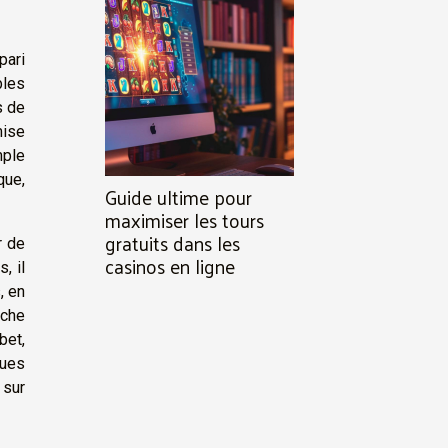
pari
bles
s de
mise
mple
que,
Guide ultime pour
maximiser les tours
gratuits dans les
r de
casinos en ligne
, il
, en
rche
bet,
ques
 sur