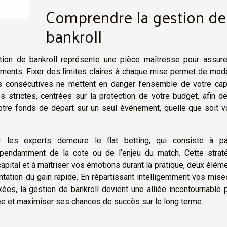
Comprendre la gestion de
bankroll
tion de bankroll représente une pièce maîtresse pour assure
sements. Fixer des limites claires à chaque mise permet de mod
es consécutives ne mettent en danger l’ensemble de votre capi
s strictes, centrées sur la protection de votre budget, afin d
otre fonds de départ sur un seul événement, quelle que soit v
es experts demeure le flat betting, qui consiste à pa
endamment de la cote ou de l’enjeu du match. Cette strat
 capital et à maîtriser vos émotions durant la pratique, deux élém
entation du gain rapide. En répartissant intelligemment vos mise
ées, la gestion de bankroll devient une alliée incontournable 
urée et maximiser ses chances de succès sur le long terme.