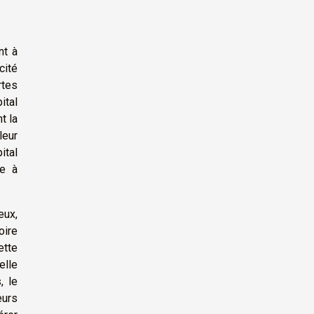
nt à
cité
rtes
ital
t la
leur
ital
ue à
eux,
oire
ette
elle
, le
eurs