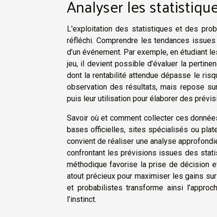
Analyser les statistiqu
L'exploitation des statistiques et des prob
réfléchi. Comprendre les tendances issues
d’un événement. Par exemple, en étudiant l
jeu, il devient possible d’évaluer la pertin
dont la rentabilité attendue dépasse le ris
observation des résultats, mais repose sur 
puis leur utilisation pour élaborer des prévi
Savoir où et comment collecter ces données 
bases officielles, sites spécialisés ou pla
convient de réaliser une analyse approfondi
confrontant les prévisions issues des sta
méthodique favorise la prise de décision 
atout précieux pour maximiser les gains sur
et probabilistes transforme ainsi l’approc
l’instinct.