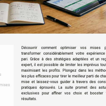
Découvrir comment optimiser vos mises p
transformer considérablement votre expérienc
pari. Grâce à des stratégies adaptées et un re
expert, il est possible de limiter les imprévus tou
maximisant les profits. Plongez dans les méth
s
les plus efficaces pour tirer le meilleur parti de ch
mise et laissez-vous guider à travers des cons
 mises
pratiques éprouvés. La suite promet des ast
exclusives pour affiner vos choix et booster
résultats.