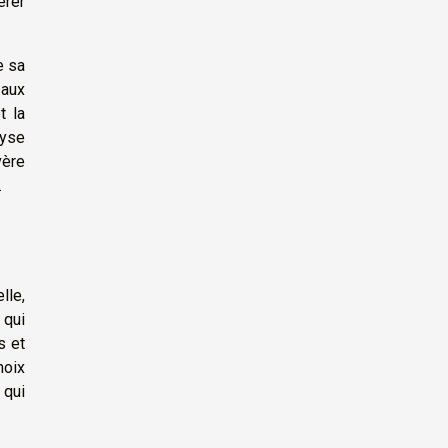
érer
e sa
 aux
t la
lyse
vère
.
lle,
 qui
s et
hoix
 qui