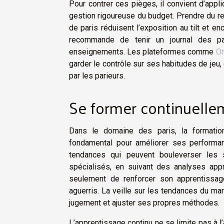
Pour contrer ces pièges, il convient d’appl
gestion rigoureuse du budget. Prendre du rec
de paris réduisent l’exposition au tilt et e
recommande de tenir un journal des pari
enseignements. Les plateformes comme
O
garder le contrôle sur ses habitudes de jeu
par les parieurs.
Se former continuelle
Dans le domaine des paris, la formation
fondamental pour améliorer ses performa
tendances qui peuvent bouleverser les s
spécialisés, en suivant des analyses ap
seulement de renforcer son apprentissage,
aguerris. La veille sur les tendances du mar
jugement et ajuster ses propres méthodes.
L’apprentissage continu ne se limite pas à l