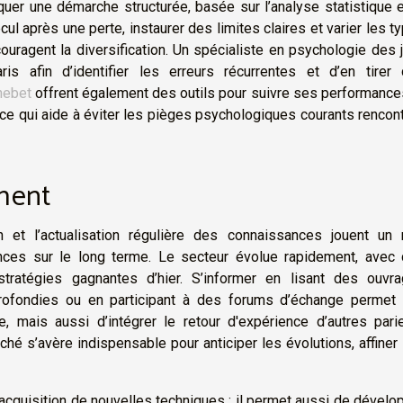
iquer une démarche structurée, basée sur l’analyse statistique e
ul après une perte, instaurer des limites claires et varier les t
ncouragent la diversification. Un spécialiste en psychologie des 
s afin d’identifier les erreurs récurrentes et d’en tirer
nebet
offrent également des outils pour suivre ses performance
, ce qui aide à éviter les pièges psychologiques courants rencon
ment
 et l’actualisation régulière des connaissances jouent un 
nces sur le long terme. Le secteur évolue rapidement, avec
tratégies gagnantes d’hier. S’informer en lisant des ouvr
profondies ou en participant à des forums d’échange permet
 mais aussi d’intégrer le retour d'expérience d’autres pari
ché s’avère indispensable pour anticiper les évolutions, affiner
’acquisition de nouvelles techniques ; il permet aussi de dévelo