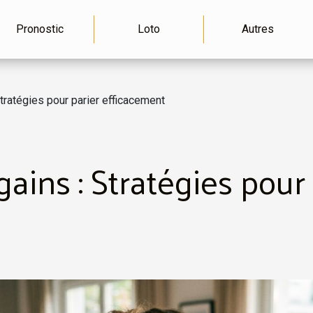
Pronostic
Loto
Autres
tratégies pour parier efficacement
ains : Stratégies pour 